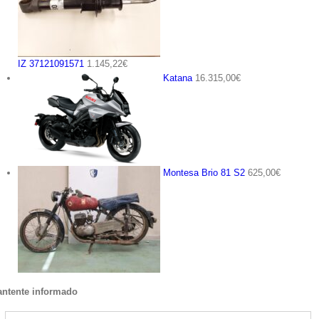
IZ 37121091571
1.145,22
€
Katana
16.315,00
€
Montesa Brio 81 S2
625,00
€
ntente informado