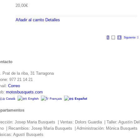
20,00
€
Añadir al carrito
Detalles
1
2
…
13
Siguiente
ntacto
. Prat de la riba, 31 Tarragona
one: 977 21 14 21
ail:
Correo
eb:
motosbusquets.com
Català
English
Français
Español
partamentos
rección: Josep Maria Busquets | Ventas: Dolors Guardia | Taller: Agustín Del
o | Recambios: Josep María Busquets | Administración: Mònica Busquets 
ásicas: Agustí Busquets