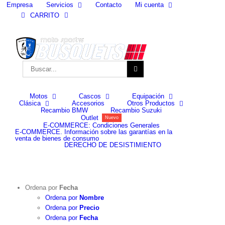
Skip
Empresa
Contacto
Servicios
Mi cuenta
to
CARRITO
facebook
instagram
content
Buscar:
Motos
Cascos
Equipación
Buscar:
Accesorios
Clásica
Otros Productos
Recambio BMW
Recambio Suzuki
Outlet
Nuevo
E-COMMERCE: Condiciones Generales
E-COMMERCE. Información sobre las garantías en la
venta de bienes de consumo
DERECHO DE DESISTIMIENTO
Ordena por
Fecha
Ordena por
Nombre
Ordena por
Precio
Ordena por
Fecha